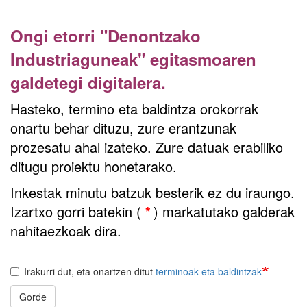
Ongi etorri "Denontzako
Industriaguneak" egitasmoaren
galdetegi digitalera.
Hasteko, termino eta baldintza orokorrak
onartu behar dituzu, zure erantzunak
prozesatu ahal izateko. Zure datuak erabiliko
ditugu proiektu honetarako.
Inkestak minutu batzuk besterik ez du iraungo.
Izartxo gorri batekin (
*
) markatutako galderak
nahitaezkoak dira.
Irakurri dut, eta onartzen ditut
terminoak eta baldintzak
Gorde